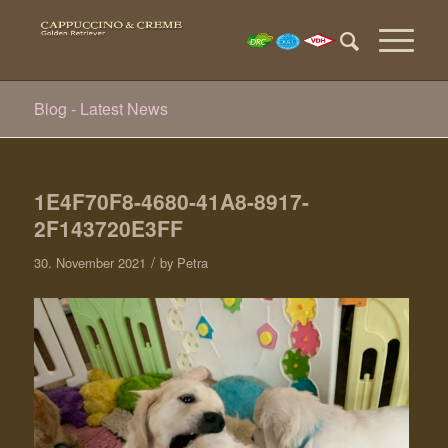
Blog - Latest News
1E4F70F8-4680-41A8-8917-
2F143720E3FF
/
30. November 2021
by
Petra