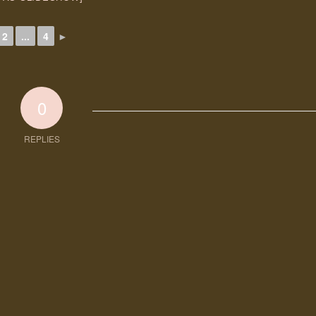
2
...
4
►
0
REPLIES