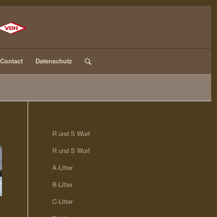
Contact
Datenschutz
R und S Wurf
R und S Wurf
A-Litter
B-Litter
C-Litter