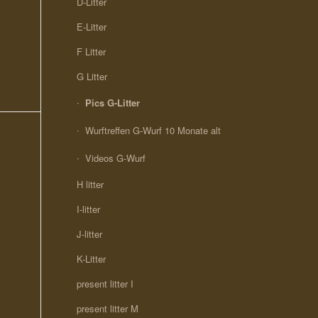
D-Litter
E-Litter
F Litter
G Litter
Pics G-Litter
Wurftreffen G-Wurf 10 Monate alt
Videos G-Wurf
H litter
I-litter
J-litter
K-Litter
present litter I
present litter M