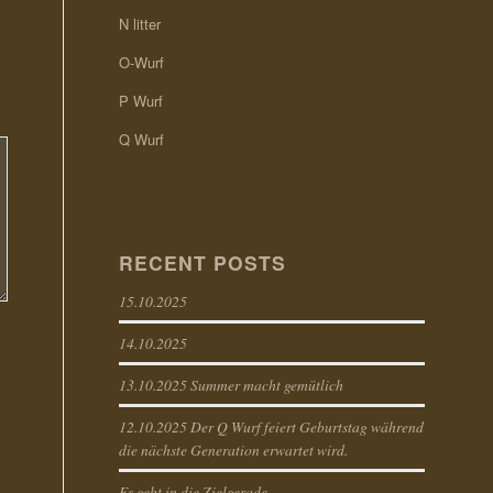
N litter
O-Wurf
P Wurf
Q Wurf
RECENT POSTS
15.10.2025
14.10.2025
13.10.2025 Summer macht gemütlich
12.10.2025 Der Q Wurf feiert Geburtstag während
die nächste Generation erwartet wird.
Es geht in die Zielgerade