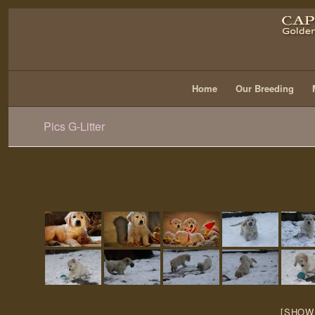
Home
Our Breeding
Pics G-Litter
[SHOW