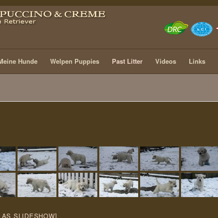
Meine Hunde
Welpen Puppies
Past Litter
Videos
Links
 AS SLIDESHOW]