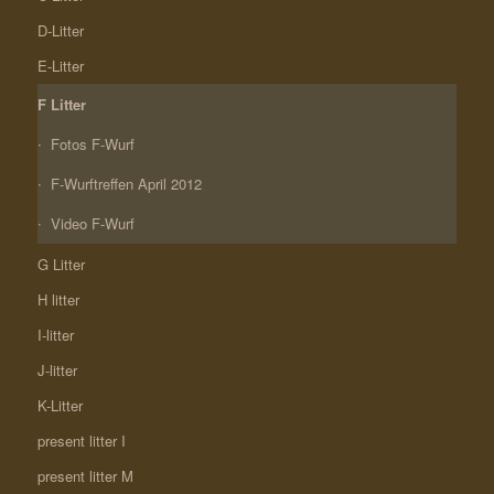
D-Litter
E-Litter
F Litter
Fotos F-Wurf
F-Wurftreffen April 2012
Video F-Wurf
G Litter
H litter
I-litter
J-litter
K-Litter
present litter I
present litter M