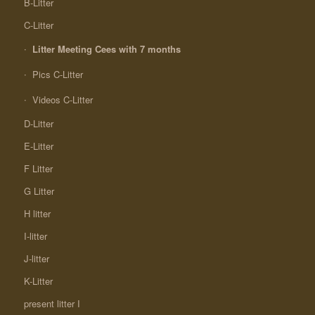
B-Litter
C-Litter
Litter Meeting Cees with 7 months
Pics C-Litter
Videos C-Litter
D-Litter
E-Litter
F Litter
G Litter
H litter
I-litter
J-litter
K-Litter
present litter I