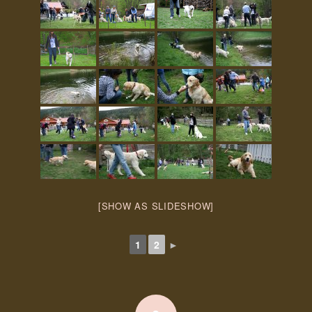
[SHOW AS SLIDESHOW]
1
2
►