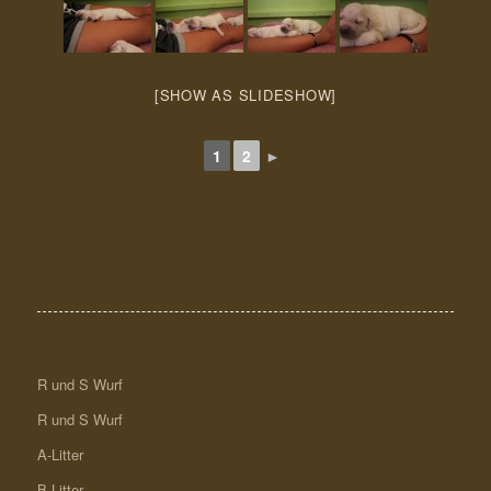
[SHOW AS SLIDESHOW]
1
2
►
R und S Wurf
R und S Wurf
A-Litter
B-Litter