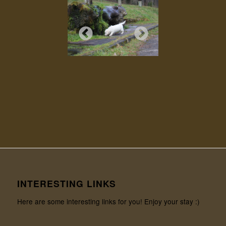
INTERESTING LINKS
Here are some interesting links for you! Enjoy your stay :)