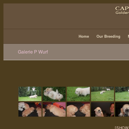
Home
Our Breeding
Galerie P Wurf
[SHOW