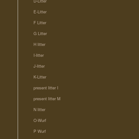
D-Litter
E-Litter
F Litter
G Litter
H litter
I-litter
J-litter
K-Litter
present litter I
present litter M
N litter
O-Wurf
P Wurf