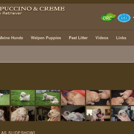
Meine Hunde
Welpen Puppies
Past Litter
Videos
Links
 AS SLIDESHOW]