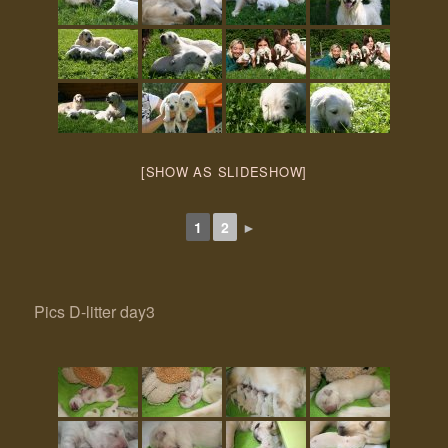
[SHOW AS SLIDESHOW]
1
2
►
Pics D-litter day3