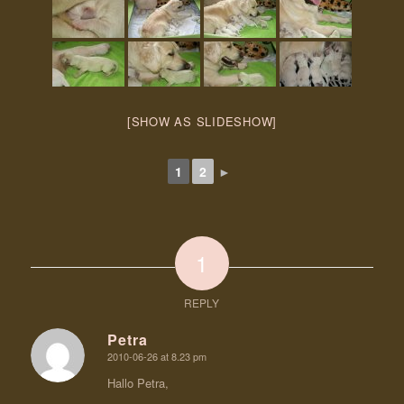
[SHOW AS SLIDESHOW]
1
2
►
1
REPLY
Petra
2010-06-26 at 8.23 pm
says:
Hallo Petra,