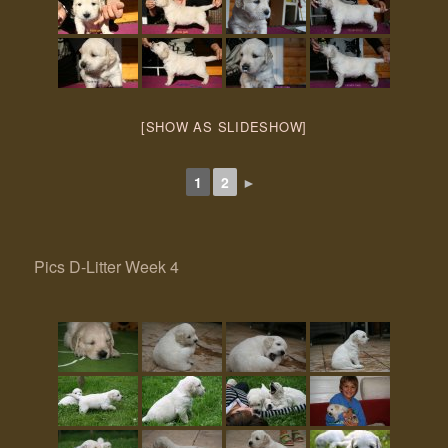
[SHOW AS SLIDESHOW]
1
2
►
Pics D-Litter Week 4