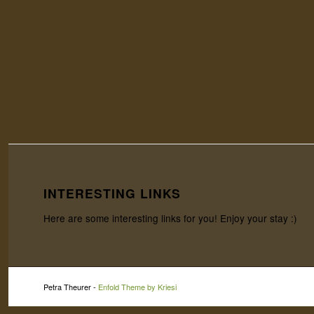
INTERESTING LINKS
Here are some interesting links for you! Enjoy your stay :)
Petra Theurer -
Enfold Theme by Kriesi