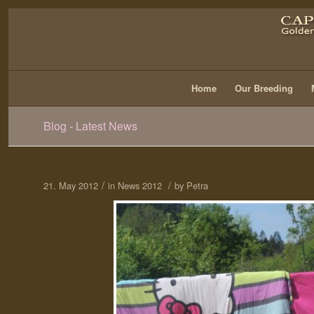
Home
Our Breeding
Blog - Latest News
/
/
21. May 2012
in
News 2012
by
Petra