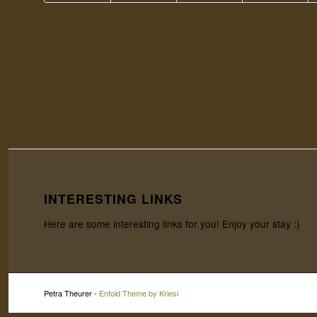
INTERESTING LINKS
Here are some interesting links for you! Enjoy your stay :)
Petra Theurer -
Enfold Theme by Kriesi