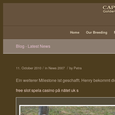
Home
Our Breeding
Blog - Latest News
/
/
11. October 2010
in
News 2007
by
Petra
Ein weiterer Milestone ist geschafft. Henry bekommt 
free slot spela casino på nätet uk s