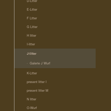
D-Litter
E-Litter
F Litter
G Litter
H litter
I-litter
J-litter
Galerie J Wurf
K-Litter
present litter I
present litter M
N litter
O-Wurf