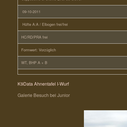
09-10-2011
Hüfte A:A / Elbogen frei/frei
HC/RD/PRA frei
Formwert: Vorzüglich
WT, BHP A + B
K9Data Ahnentafel I-Wurf
Galerie Besuch bei Junior