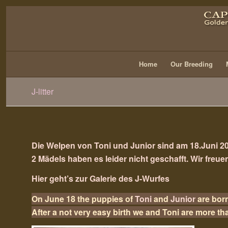
Home
Our Breeding
J-litter
Die Welpen von
Toni
und
Junior
sind am 18.Juni 2
2 Mädels haben es leider nicht geschafft. Wir freu
Hier geht’s zur Galerie des J-Wurfes
On June 18 the puppies of
Toni
and
Junior
are born
After a not very easy birth we and Toni are more t