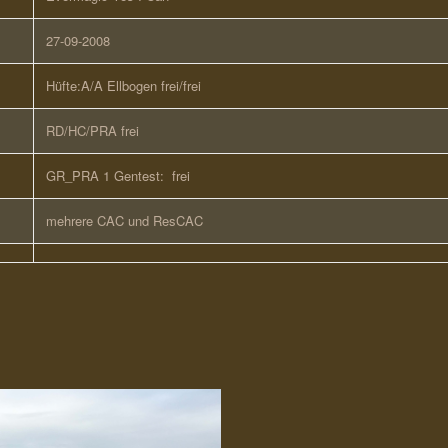
27-09-2008
Hüfte:A/A Ellbogen frei/frei
RD/HC/PRA frei
GR_PRA 1 Gentest: frei
mehrere CAC und ResCAC