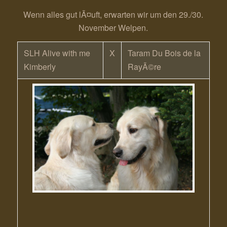
Wenn alles gut lÃ¤uft, erwarten wir um den 29./30.
November Welpen.
SLH Alive with me
X
Taram Du Bois de la
Kimberly
RayÃ©re