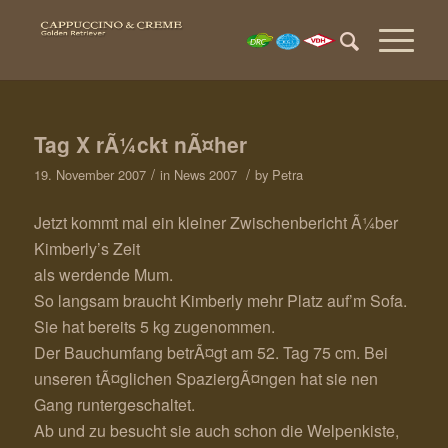
Tag X rÃ¼ckt nÃ¤her
/
/
19. November 2007
in
News 2007
by
Petra
Jetzt kommt mal ein kleiner Zwischenbericht Ã¼ber
Kimberly’s Zeit
als werdende Mum.
So langsam braucht Kimberly mehr Platz auf’m Sofa.
Sie hat bereits 5 kg zugenommen.
Der Bauchumfang betrÃ¤gt am 52. Tag 75 cm. Bei
unseren tÃ¤glichen SpaziergÃ¤ngen hat sie nen
Gang runtergeschaltet.
Ab und zu besucht sie auch schon die Welpenkiste,