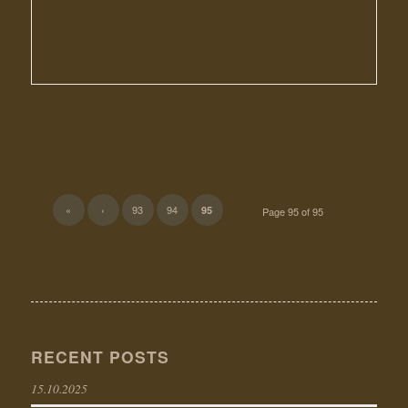
«
‹
93
94
95
Page 95 of 95
RECENT POSTS
15.10.2025