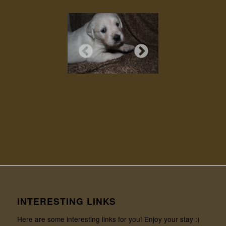
INTERESTING LINKS
Here are some interesting links for you! Enjoy your stay :)