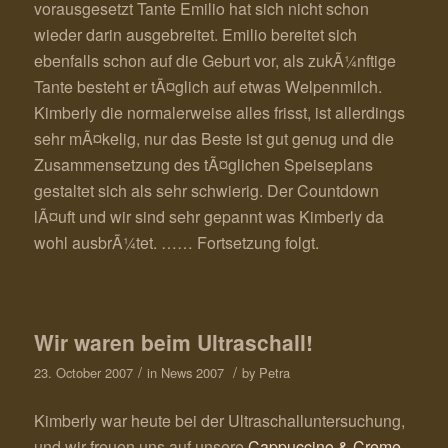
vorausgesetzt Tante Emilio hat sich nicht schon
wieder darin ausgebreitet. Emilio bereitet sich
ebenfalls schon auf die Geburt vor, als zukÃ¼nftige
Tante besteht er tÃ¤glich auf etwas Welpenmilch.
Kimberly die normalerweise alles frisst, ist allerdings
sehr mÃ¤kelig, nur das Beste ist gut genug und die
Zusammensetzung des tÃ¤glichen Speiseplans
gestaltet sich als sehr schwierig. Der Countdown
lÃ¤uft und wir sind sehr gepannt was Kimberly da
wohl ausbrÃ¼tet. …… Fortsetzung folgt.
Wir waren beim Ultraschall!
/
/
23. October 2007
in
News 2007
by
Petra
Kimberly war heute bei der Ultraschalluntersuchung,
und wir freuen uns auf unsere
Cappuccino & Creme