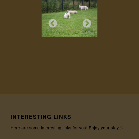
INTERESTING LINKS
Here are some interesting links for you! Enjoy your stay :)