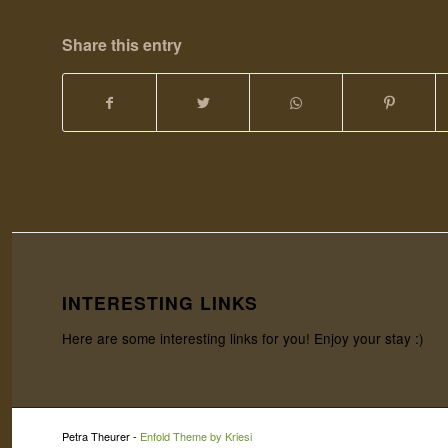
Share this entry
INTERESTING LINKS
Here are some interesting links for you! Enjoy your stay :)
Petra Theurer -
Enfold Theme by Kriesi