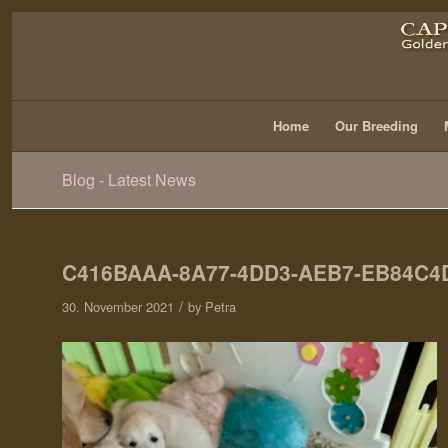
Home
Our Breeding
Blog - Latest News
C416BAAA-8A77-4DD3-AEB7-EB84C4
/
30. November 2021
by
Petra