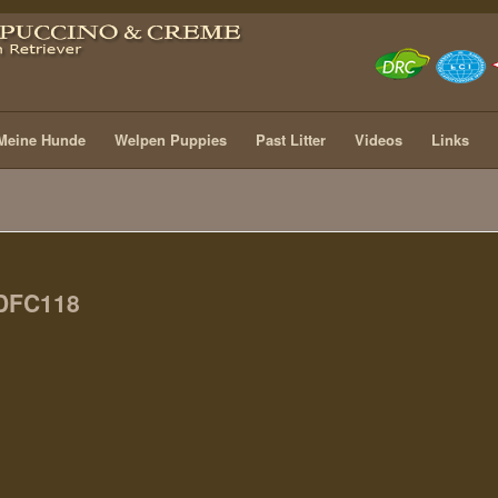
Meine Hunde
Welpen Puppies
Past Litter
Videos
Links
DFC118