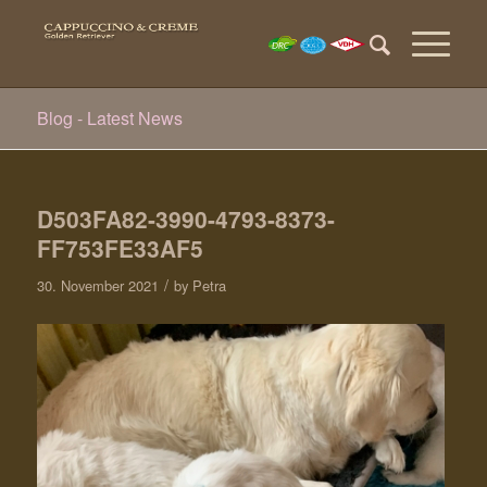
Blog - Latest News
D503FA82-3990-4793-8373-
FF753FE33AF5
/
30. November 2021
by
Petra