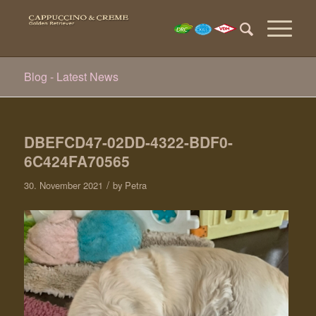
Blog - Latest News
DBEFCD47-02DD-4322-BDF0-
6C424FA70565
/
30. November 2021
by
Petra