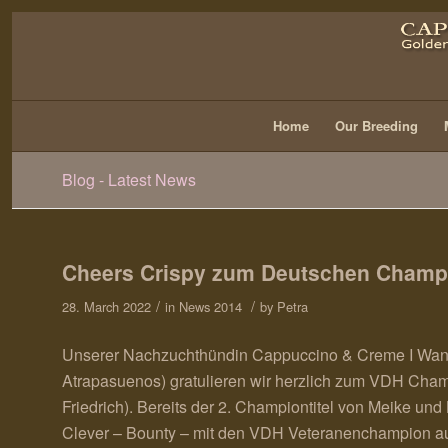
Home
Our Breeding
Blog - Latest News
Cheers Crispy zum Deutschen Cham
/
/
28. March 2022
in
News 2014
by
Petra
Unserer Nachzuchthündin Cappuccino & Creme I Wann
Atrapasuenos) gratulieren wir herzlich zum VDH Champ
Friedrich). Bereits der 2. Championtitel von Meike un
Clever – Bounty – mit den VDH Veteranenchampion au