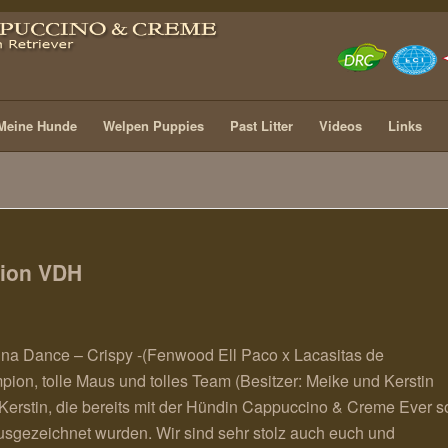
Meine Hunde
Welpen Puppies
Past Litter
Videos
Links
pion VDH
a Dance – Crispy -(Fenwood Ell Paco x Lacasitas de
ion, tolle Maus und tolles Team (Besitzer: Meike und Kerstin
d Kerstin, die bereits mit der Hündin Cappuccino & Creme Ever s
sgezeichnet wurden. Wir sind sehr stolz auch euch und