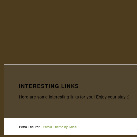
INTERESTING LINKS
Here are some interesting links for you! Enjoy your stay :)
Petra Theurer -
Enfold Theme by Kriesi