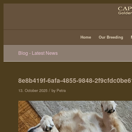
Home
Our Breeding
Blog - Latest News
8e8b419f-6afa-4855-9848-2f9cfdc0be6
/
13. October 2025
by
Petra