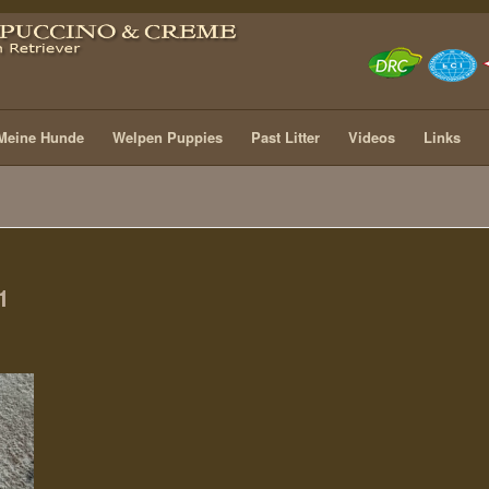
Meine Hunde
Welpen Puppies
Past Litter
Videos
Links
1