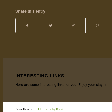
Share this entry
INTERESTING LINKS
Here are some interesting links for you! Enjoy your stay :)
Petra Theurer -
Enfold Theme by Kriesi