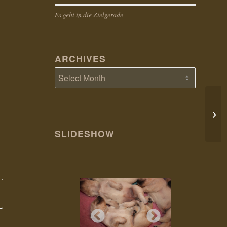
Es geht in die Zielgerade
ARCHIVES
13.0
sind
SLIDESHOW