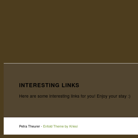
INTERESTING LINKS
Here are some interesting links for you! Enjoy your stay :)
Petra Theurer -
Enfold Theme by Kriesi