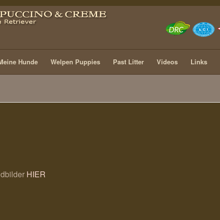
Meine Hunde
Welpen Puppies
Past Litter
Videos
Links
dbilder
HIER