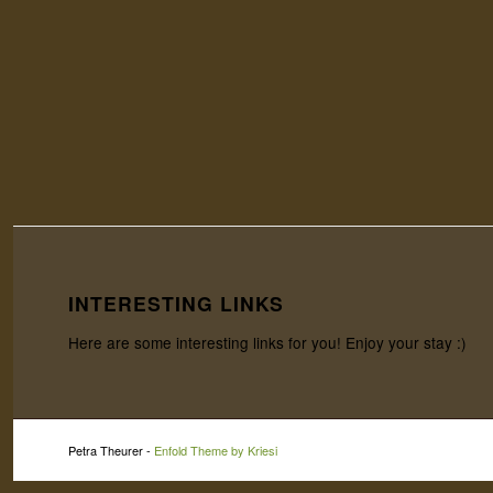
INTERESTING LINKS
Here are some interesting links for you! Enjoy your stay :)
Petra Theurer -
Enfold Theme by Kriesi