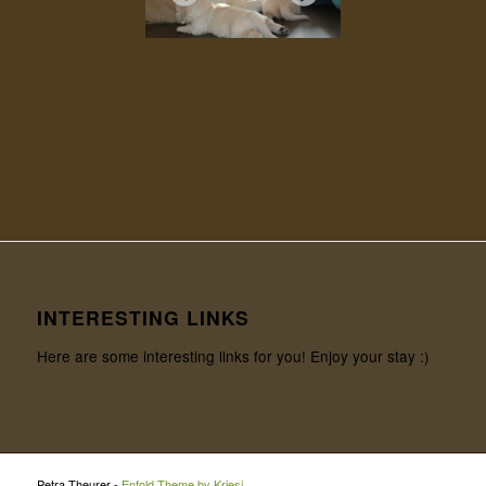
INTERESTING LINKS
Here are some interesting links for you! Enjoy your stay :)
Petra Theurer -
Enfold Theme by Kriesi