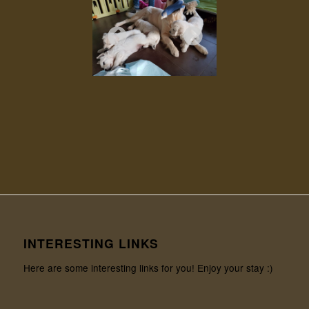
INTERESTING LINKS
Here are some interesting links for you! Enjoy your stay :)