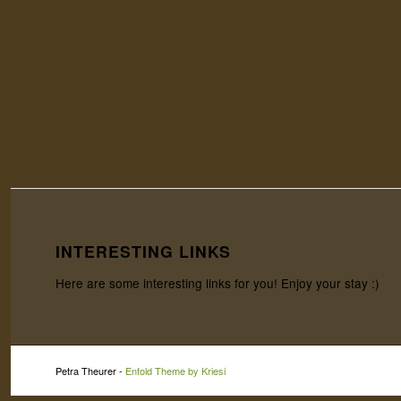
INTERESTING LINKS
Here are some interesting links for you! Enjoy your stay :)
Petra Theurer -
Enfold Theme by Kriesi