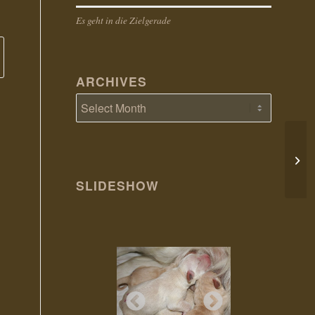
Es geht in die Zielgerade
ARCHIVES
22. 
H Wu
SLIDESHOW