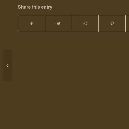
Share this entry
20. Januar 2013 – Tag 63 – x bis
Cappuccino & Creme Home Made...