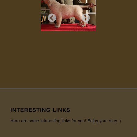
INTERESTING LINKS
Here are some interesting links for you! Enjoy your stay :)