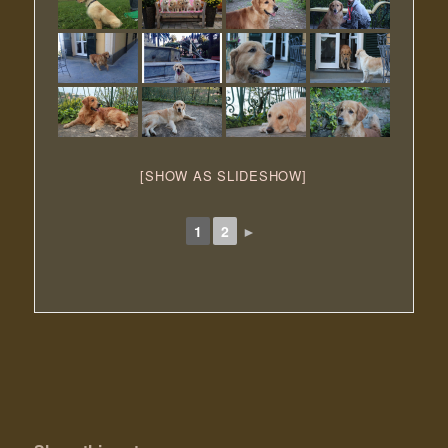
[SHOW AS SLIDESHOW]
1
2
►