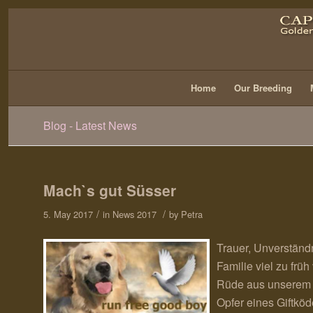
Home
Our Breeding
Blog - Latest News
Mach`s gut Süsser
/
/
5. May 2017
in
News 2017
by
Petra
Trauer, Unverständ
Familie viel zu frü
Rüde aus unserem 
Opfer eines Giftköd