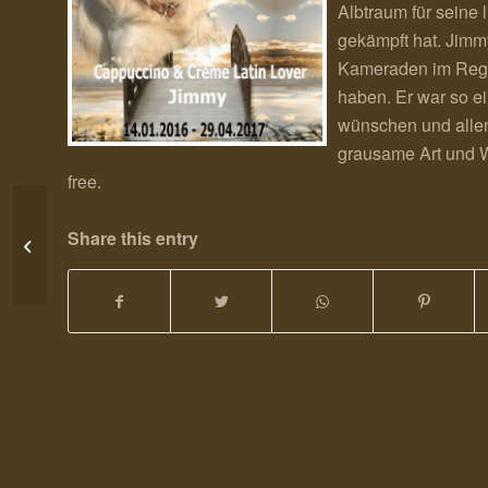
Albtraum für seine 
gekämpft hat. Jimmy
Kameraden im Rege
haben. Er war so ein
wünschen und allen
grausame Art und W
free.
Auch der M Wurf wird schon 1 Jahr
Share this entry
alt