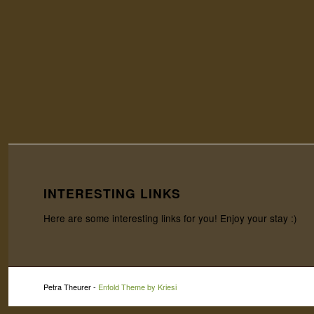
INTERESTING LINKS
Here are some interesting links for you! Enjoy your stay :)
Petra Theurer -
Enfold Theme by Kriesi