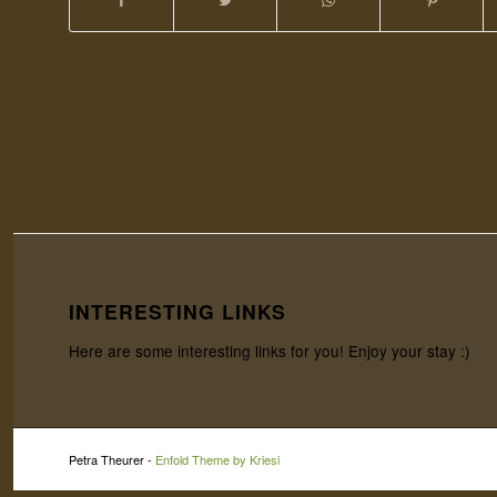
INTERESTING LINKS
Here are some interesting links for you! Enjoy your stay :)
Petra Theurer -
Enfold Theme by Kriesi