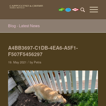
Blog - Latest News
A4BB3697-C1DB-4EA6-A5F1-
F507F5456297
/
19. May 2021
by
Petra