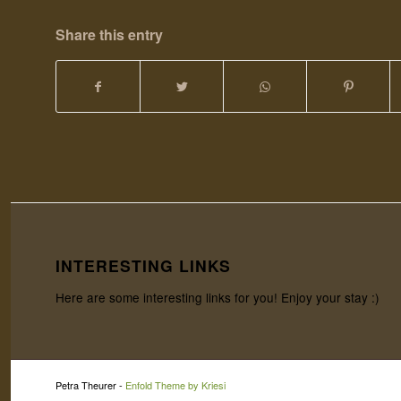
Share this entry
INTERESTING LINKS
Here are some interesting links for you! Enjoy your stay :)
Petra Theurer -
Enfold Theme by Kriesi