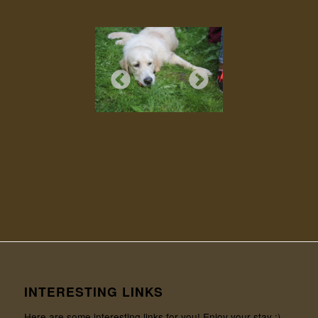
INTERESTING LINKS
Here are some interesting links for you! Enjoy your stay :)