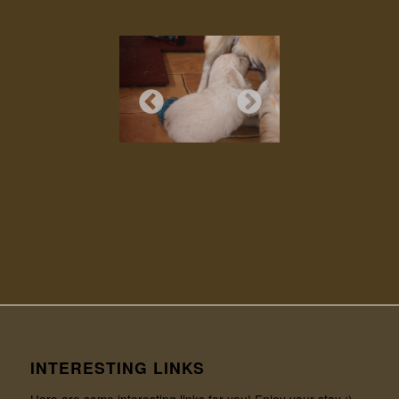
INTERESTING LINKS
Here are some interesting links for you! Enjoy your stay :)