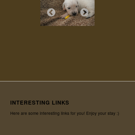
INTERESTING LINKS
Here are some interesting links for you! Enjoy your stay :)