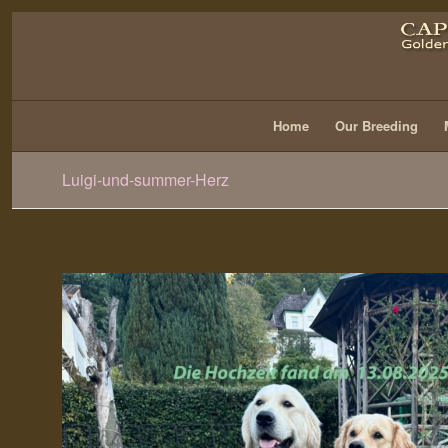
Home
Our Breeding
Luigi-und-summer-Herz