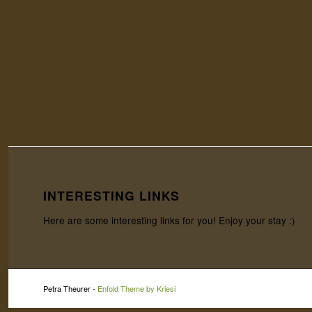
INTERESTING LINKS
Here are some interesting links for you! Enjoy your stay :)
Petra Theurer -
Enfold Theme by Kriesi