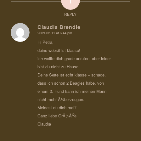
1
REPLY
Claudia Brendle
2009-02-11 at 6.44 pm
says:
Hi Petra,
deine websit ist klasse!
ich wollte dich grade anrufen, aber leider
bist du nicht zu Hause.
Deine Seite ist echt klasse – schade,
dass ich schon 2 Beagles habe, von
einem 3. Hund kann ich meinen Mann
nicht mehr Ã¼berzeugen.
Meldest du dich mal?
Ganz liebe GrÃ¼ÃŸe
Claudia