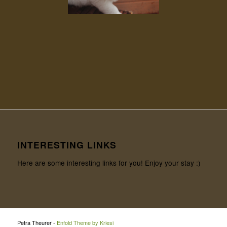
INTERESTING LINKS
Here are some interesting links for you! Enjoy your stay :)
Petra Theurer -
Enfold Theme by Kriesi