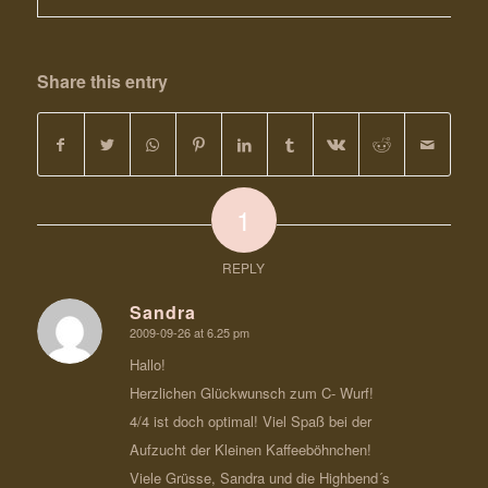
Share this entry
1
REPLY
Sandra
2009-09-26 at 6.25 pm
says:
Hallo!
Herzlichen Glückwunsch zum C- Wurf!
4/4 ist doch optimal! Viel Spaß bei der
Aufzucht der Kleinen Kaffeeböhnchen!
Viele Grüsse, Sandra und die Highbend´s