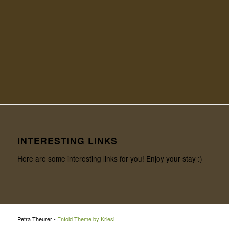
INTERESTING LINKS
Here are some interesting links for you! Enjoy your stay :)
Petra Theurer -
Enfold Theme by Kriesi