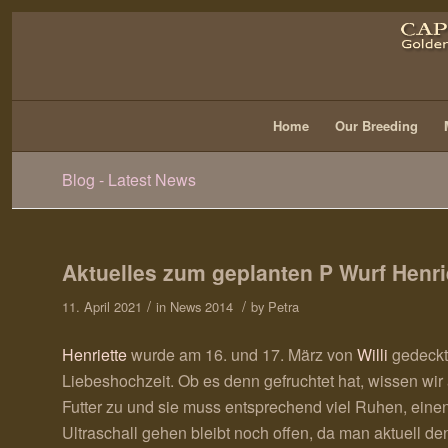
Home
Our Breeding
Blog - Latest News
Aktuelles zum geplanten P Wurf Henrie
/
/
11. April 2021
in
News 2014
by
Petra
Henriette
wurde am 16. und 17. März von
Willi
gedeckt
Liebeshochzeit. Ob es denn gefruchtet hat, wissen wir a
Futter zu und sie muss entsprechend viel Ruhen, einen
Ultraschall gehen bleibt noch offen, da man aktuell de