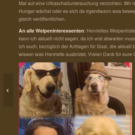
Mal auf eine Ultraschalluntersuchung verzichten. Wir
Hunger wächst oder es sich da irgendwann was bewegt.
gleich veröffentlichen.
An alle Welpeninteressenten
: Henriettes Welpenliste
kann ich aktuell nicht sagen, da ich erst abwarten mu
ich euch, bezüglich der Anfragen für Sissi, die aktuell
wissen was Henriette ausbrütet. Vielen Dank für eure 
The sad side of the
story / Leider können
sie nicht immer bleiben